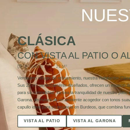
NUES
CLÁSICA
CON VISTA AL PATIO O 
2 GENTE
21 M²
Verdadero refugio de refinamiento, nuestra Habitación Clás
Sus 22 m², perfectamente diseñados, ofrecen un espacio d
para su comodidad. Ya sea la tranquilidad de nuestro patio in
Garona, disfrutará de un ambiente acogedor con tonos sua
capullo ideal para su estancia en Burdeos, que combina func
VISTA AL PATIO
VISTA AL GARONA