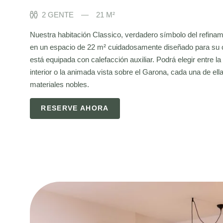
2 GENTE
21 M²
Nuestra habitación Classico, verdadero símbolo del refinami
en un espacio de 22 m² cuidadosamente diseñado para su
está equipada con calefacción auxiliar. Podrá elegir entre la
interior o la animada vista sobre el Garona, cada una de ell
materiales nobles.
RESERVE AHORA
INICIO
HABITACIONES
SERVICIOS
PRIVATIZACIÓN Y EVENTOS
RESTAURANTE