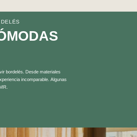
RDELÉS
CÓMODAS
vir bordelés. Desde materiales
experiencia incomparable. Algunas
PMR.