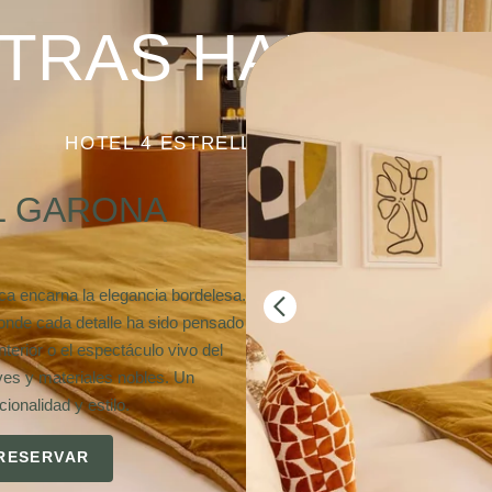
TRAS HABITAC
HOTEL 4 ESTRELLAS EN BURDEOS
AL GARONA
ica encarna la elegancia bordelesa.
onde cada detalle ha sido pensado
terior o el espectáculo vivo del
ves y materiales nobles. Un
ionalidad y estilo.
RESERVAR