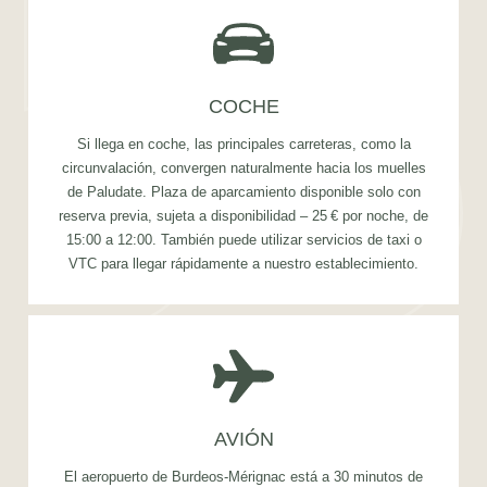
INICIO
HABITACIONES
SERVICIOS
COCHE
PRIVATIZACIÓN Y EVENTOS
Si llega en coche, las principales carreteras, como la
RESTAURANTE
circunvalación, convergen naturalmente hacia los muelles
OFERTAS & PAQUETES
de Paludate. Plaza de aparcamiento disponible solo con
GALERÍA
reserva previa, sujeta a disponibilidad – 25 € por noche, de
15:00 a 12:00. También puede utilizar servicios de taxi o
BARRIO
VTC para llegar rápidamente a nuestro establecimiento.
COMPROMISO
ACCESO & CONTACTO
RESERVE AHORA
AVIÓN
El aeropuerto de Burdeos-Mérignac está a 30 minutos de