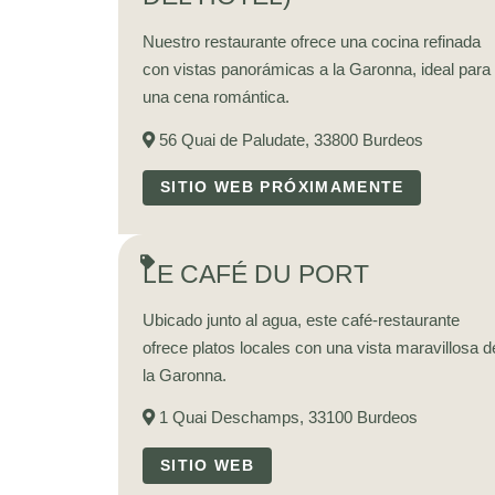
OFERTAS & PAQUETES
Nuestro restaurante ofrece una cocina refinada
con vistas panorámicas a la Garonna, ideal para
GALERÍA
una cena romántica.
BARRIO
56 Quai de Paludate, 33800 Burdeos
COMPROMISO
SITIO WEB PRÓXIMAMENTE
ACCESO & CONTACTO
RESERVE AHORA
LE CAFÉ DU PORT
Ubicado junto al agua, este café-restaurante
ofrece platos locales con una vista maravillosa d
la Garonna.
1 Quai Deschamps, 33100 Burdeos
SITIO WEB