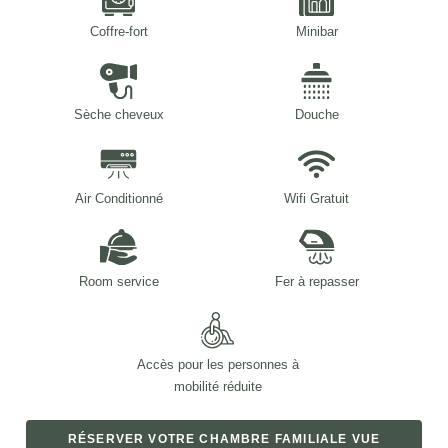
Coffre-fort
Minibar
ACCUEIL
Sèche cheveux
Douche
CHAMBRES
SERVICES
Air Conditionné
Wifi Gratuit
PRIVATISATION & EVÈNEMENTS
RESTAURANT
OFFRES & PACKAGES
Room service
Fer à repasser
GALERIE
QUARTIER
ENGAGEMENTS
Accès pour les personnes à
ACCÈS & CONTACT
mobilité réduite
RÉSERVER MAINTENANT
RÉSERVER VOTRE CHAMBRE
FAMILIALE
VUE