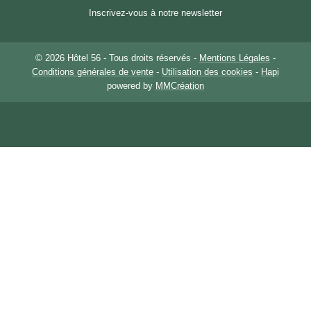
Inscrivez-vous à notre newsletter
© 2026 Hôtel 56 - Tous droits réservés -
Mentions Légales
-
Conditions générales de vente
-
Utilisation des cookies
-
Hapi
powered by
MMCréation